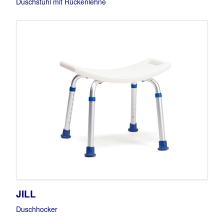
Duschstuhl mit Rückenlehne
JILL
Duschhocker